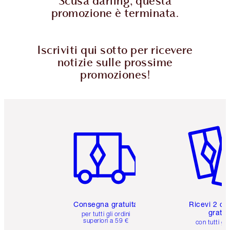
Scusa darling, questa
promozione è terminata.
Iscriviti qui sotto per ricevere
notizie sulle prossime
promoziones!
Articolo 1 di 6
Articolo
Consegna gratuita
Ricevi 2 ca
gratuit
per tutti gli ordini
superiori a 59 €
con tutti gli