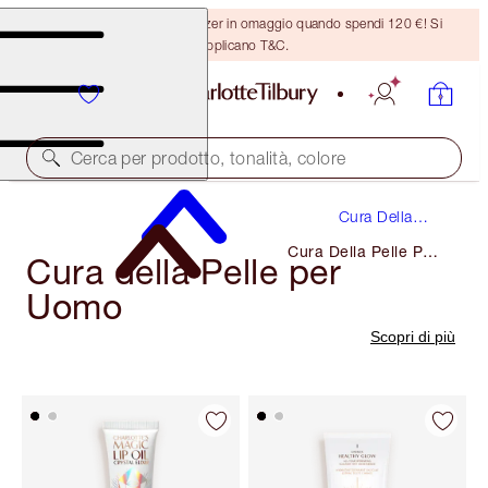
Ricevi un pennello per bronzer in omaggio quando spendi 120 €! Si
applicano T&C.
Cerca per prodotto, tonalità, colore
Cura Della
Pelle
Cura Della Pelle Per
Cura della Pelle per
Uomo
Uomo
Scopri di più