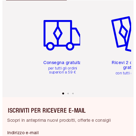
Articolo 1 di 6
Articolo
Consegna gratuita
Ricevi 2 ca
gratuit
per tutti gli ordini
superiori a 59 €
con tutti gli
ISCRIVITI PER RICEVERE E-MAIL
Scopri in anteprima nuovi prodotti, offerte e consigli
Indirizzo e-mail