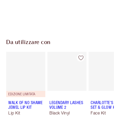
Consegna standard gratuita per gli ordini
superiori a 59,00 €
Scegli 2 campioni gratuiti al momento del
pagamento
Da utilizzare con
EDIZIONE LIMITATA
WALK OF NO SHAME
LEGENDARY LASHES
CHARLOTTE’S P
JEWEL LIP KIT
VOLUME 2
SET & GLOW KI
Lip Kit
Black Vinyl
Face Kit