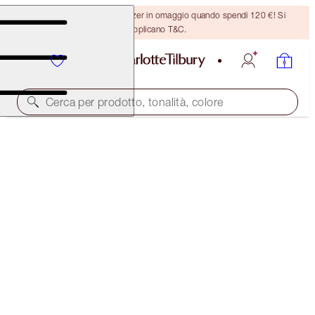
Ricevi un pennello per bronzer in omaggio quando spendi 120 €! Si
applicano T&C.
Cerca per prodotto, tonalità, colore
EDIZIONE LIMITATA
WALK OF NO SHAME EYE KIT
EYE KIT
75,00 €