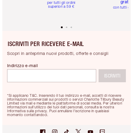
gratuit
per tutti gli ordini
superiori a 59 €
con tutti gli
ISCRIVITI PER RICEVERE E-MAIL
Scopri in anteprima nuovi prodotti, offerte e consigli
Indirizzo e-mail
ISCRIVITI
*Si applicano T&C. Inserendo il tuo indirizzo e-mail, accetti di ricevere
informazioni commerciali sui prodotti o servizi Charlotte Tilbury Beauty
Limited via mail e mediante le piattaforme di social media. Per ulteriori
informazioni sull'utilizzo dei tuoi dati personali, consulta la nostra
Informativa sulla privacy. Puoi annullare l'iscrizione in qualsiasi
momento contattandoci.