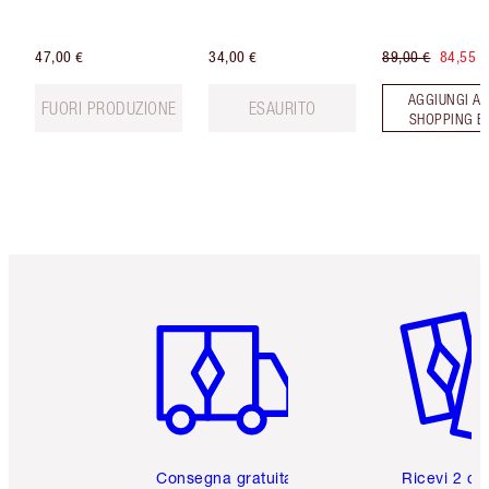
47,00 €
34,00 €
89,00 €
84,55 €
AGGIUNGI AL
FUORI PRODUZIONE
ESAURITO
SHOPPING B
Articolo 1 di 6
Articolo
Consegna gratuita
Ricevi 2 ca