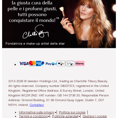
2013-2026 © Islestarr Holdings Ltd., trading as Charlotte Tilbury Beauty.
All rights reserved. Company number 08037372, registered in the United
Kingdom. Registered Office Address: 8 Surrey Street, London, United
Kingdom WC2R 2ND. VAT number: GB 144 0736 30. Responsible Person
Address: Ormond Building, 31-36 Ormond Quay Upper, Dublin 7, D07
N5YH, Ireland.
Contattaci
Informativa sulla privacy
Politica sui cookie
Termini e condizioni
Politiche aziendali
Gestisci i cookie