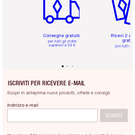
Consegna gratuita
Ricevi 2 ca
gratuit
per tutti gli ordini
superiori a 59 €
con tutti gli
ISCRIVITI PER RICEVERE E-MAIL
Scopri in anteprima nuovi prodotti, offerte e consigli
Indirizzo e-mail
ISCRIVITI