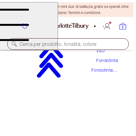
ULTIMA OCCASIONE! Ricevi un mini duo di bellezza gratis se spendi oltre
110 €! Si applicano Termini e condizioni.
Trucco
Cerca per prodotto, tonalità, colore
Viso
Fondotinta
RISPARMIA IL 5%
Fondotinta
UNREAL SKIN SHEER GLOW TINT
Stick
FOUNDATION KIT
FACE KIT
93,00 €
88,35 €