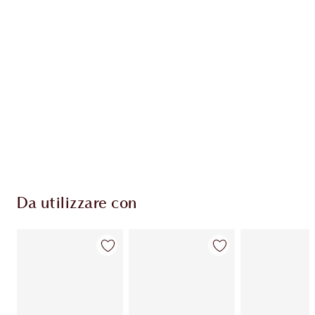
ESCLUSIVE CHARLOTTE TILBURY
Il club fedeltà Charlotte's Darlings. Guadagna
Monete Fedeltà ogni volta che acquisti!
Consegna standard gratuita per gli ordini
superiori a 59,00 €
Scegli 2 campioni gratuiti al momento del
pagamento
Da utilizzare con