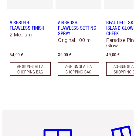
AIRBRUSH
AIRBRUSH
BEAUTIFUL SKI
FLAWLESS FINISH
FLAWLESS SETTING
ISLAND GLOW 
SPRAY
CHEEK
2 Medium
Original 100 ml
Paradise Pin
Glow
54,00 €
39,00 €
49,00 €
AGGIUNGI ALLA
AGGIUNGI ALLA
AGGIUNGI AL
SHOPPING BAG
SHOPPING BAG
SHOPPING B
Articolo 1 di 6
Articolo