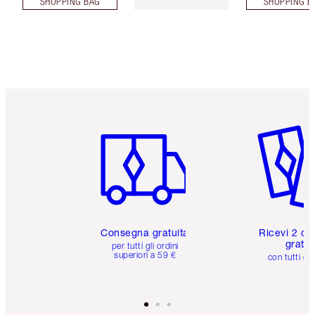
SHOPPING BAG
SHOPPING B
Articolo 1 di 6
Articolo
Consegna gratuita
Ricevi 2 ca
gratuit
per tutti gli ordini
superiori a 59 €
con tutti gli