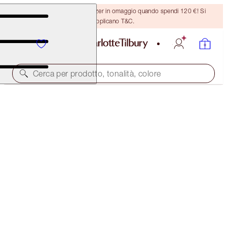
Ricevi un pennello per bronzer in omaggio quando spendi 120 €! Si
applicano T&C.
Cerca per prodotto, tonalità, colore
SOLD OUT
THE FRESH FACED FILTER
MAKEUP KITS
132,00 €