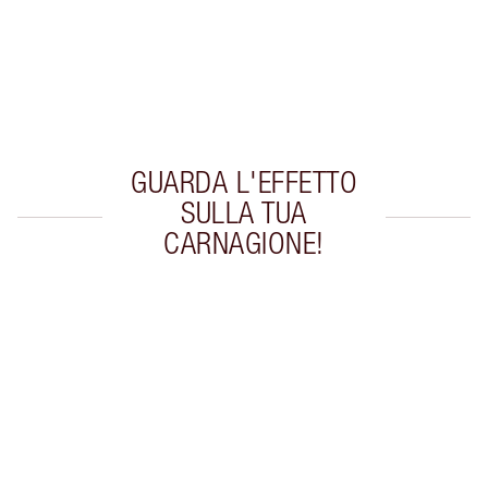
Consegna standard gratuita per gli ordini
superiori a 59,00 €
Scegli 2 campioni gratuiti al momento del
pagamento
GUARDA L'EFFETTO
SULLA TUA
CARNAGIONE!
Articolo 1 di 20
Arti