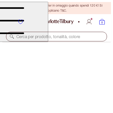
Ricevi un pennello per bronzer in omaggio quando spendi 120 €! Si
applicano T&C.
Cerca per prodotto, tonalità, colore
EDIZIONE LIMITATA
PILLOW TALK JEWEL EYE KIT
EYE KIT
75,00 €