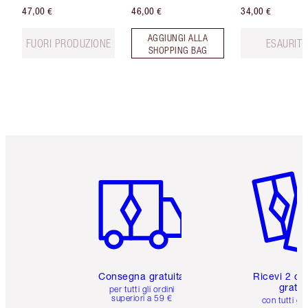
47,00 €
46,00 €
34,00 €
AGGIUNGI ALLA
FUORI PRODUZIONE
ESAURIT
SHOPPING BAG
Articolo 1 di 6
Articolo
Consegna gratuita
Ricevi 2 ca
gratuit
per tutti gli ordini
superiori a 59 €
con tutti gli