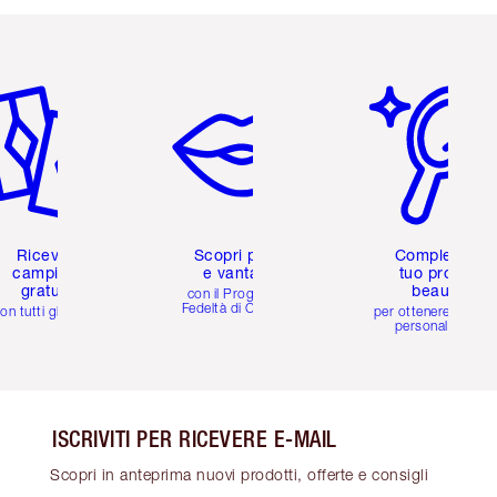
icolo 2 di 6
Articolo 3 di 6
Articolo 4 di 6
Ricevi 2
Scopri premi
Completa il
campioni
e vantaggi
tuo profilo
gratuiti
beauty
con il Programma
Fedeltà di Charlotte
on tutti gli ordini
per ottenere consigl
personalizzati
ISCRIVITI PER RICEVERE E-MAIL
Scopri in anteprima nuovi prodotti, offerte e consigli