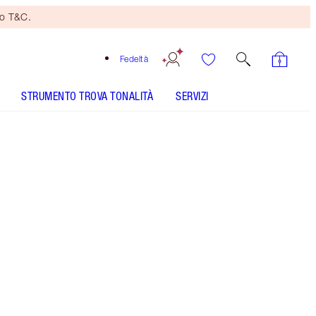
no T&C.
Fedeltà
STRUMENTO TROVA TONALITÀ
SERVIZI
LUXURY PALETTE - Seleziona tonalità
PILLOW TALK PUSH UP LASHES! MASCARA -
Seleziona tonalità
COLLAGEN LIP BATH - Seleziona tonalità