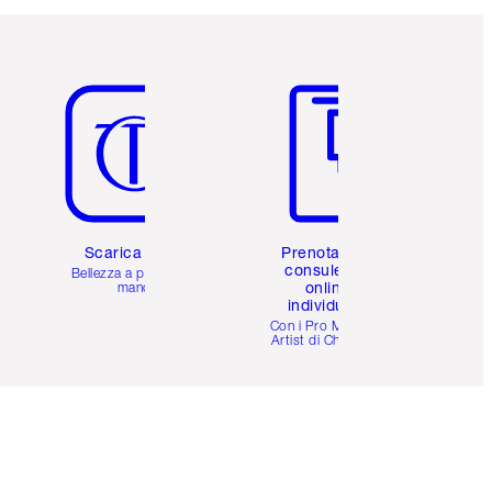
Articolo 5 di 6
Articolo 6 di 6
Scarica l'app
Prenota una
consulenza
Bellezza a portata di
online
mano
individuale
i
Con i Pro Make-up
Artist di Charlotte.