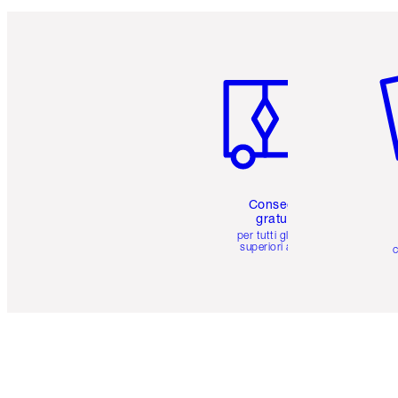
Articolo 1 di 6
Art
Consegna
gratuita
per tutti gli ordini
superiori a 59 €
c