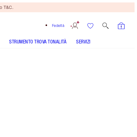
no T&C.
Fedeltà
STRUMENTO TROVA TONALITÀ
SERVIZI
Formato
100ml
60,00 €