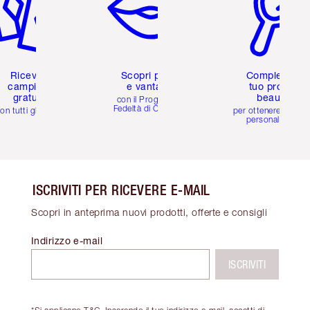
Ricevi 2
Scopri premi
Completa il
campioni
e vantaggi
tuo profilo
gratuiti
beauty
con il Programma
Fedeltà di Charlotte
on tutti gli ordini
per ottenere consigl
personalizzati
ISCRIVITI PER RICEVERE E-MAIL
Scopri in anteprima nuovi prodotti, offerte e consigli
Indirizzo e-mail
ISCRIVITI