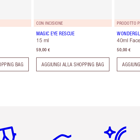
CON INCISIONE
PRODOTTO P
MAGIC EYE RESCUE
WONDERG
15 ml
40ml Face
59,00 €
50,00 €
OPPING BAG
AGGIUNGI ALLA SHOPPING BAG
AGGIUNG
icolo 2 di 6
Articolo 3 di 6
Articolo 4 di 6