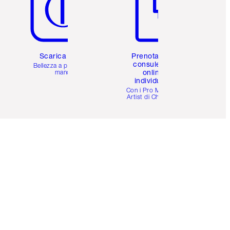
Scarica l'app
Prenota una
consulenza
Bellezza a portata di
online
mano
individuale
i
Con i Pro Make-up
Artist di Charlotte.