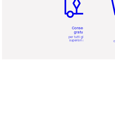
Consegna
gratuita
per tutti gli ordini
superiori a 59 €
c