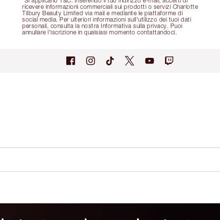
*Si applicano T&C. Inserendo il tuo indirizzo e-mail, accetti di
ricevere informazioni commerciali sui prodotti o servizi Charlotte
Tilbury Beauty Limited via mail e mediante le piattaforme di
social media. Per ulteriori informazioni sull'utilizzo dei tuoi dati
personali, consulta la nostra Informativa sulla privacy. Puoi
annullare l'iscrizione in qualsiasi momento contattandoci.