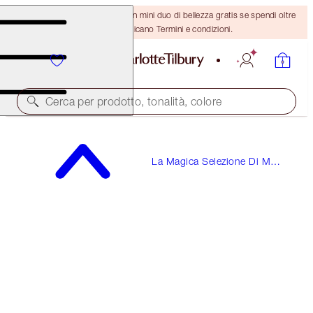
ULTIMA OCCASIONE! Ricevi un mini duo di bellezza gratis se spendi oltre
110 €! Si applicano Termini e condizioni.
Cerca per prodotto, tonalità, colore
BIG LIP PLUMPGASM
La Magica Selezione Di Mini
NUDEGASM DIAMONDS TRAVEL SIZE
Regali Beauty
19,00 €
(
95,00 €
/
10
ml
)