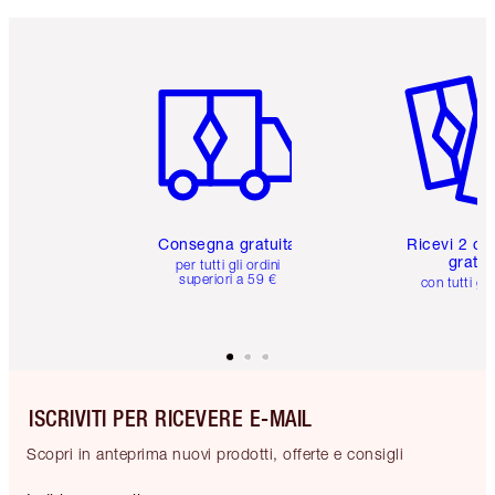
Articolo 1 di 6
Articolo
Consegna gratuita
Ricevi 2 ca
gratuit
per tutti gli ordini
superiori a 59 €
con tutti gli
ISCRIVITI PER RICEVERE E-MAIL
Scopri in anteprima nuovi prodotti, offerte e consigli