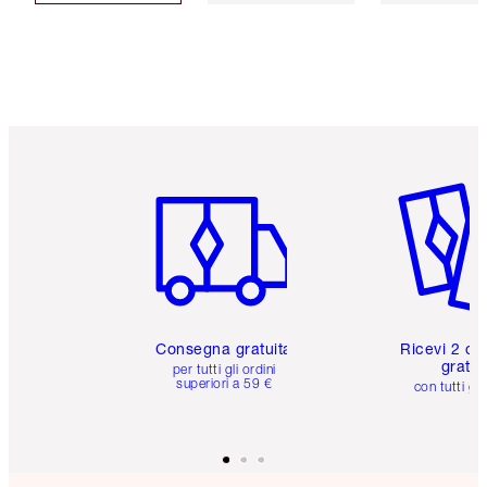
Articolo 1 di 6
Articolo
Consegna gratuita
Ricevi 2 ca
gratuit
per tutti gli ordini
superiori a 59 €
con tutti gli