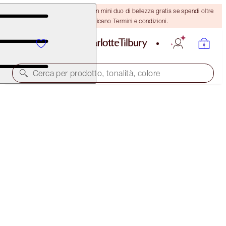
ULTIMA OCCASIONE! Ricevi un mini duo di bellezza gratis se spendi oltre
110 €! Si applicano Termini e condizioni.
Cerca per prodotto, tonalità, colore
SCONTO DEL 40%
MESMERISING HOLIDAY EYE AND LIP LOOK
BLACK FRIDAY 40% OFF
118,00 €