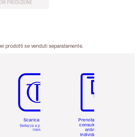
ORI PRODUZIONE
ei prodotti se venduti separatamente.
Articolo 5 di 6
Articolo 6 di 6
Scarica l'app
Prenota una
consulenza
Bellezza a portata di
online
mano
individuale
i