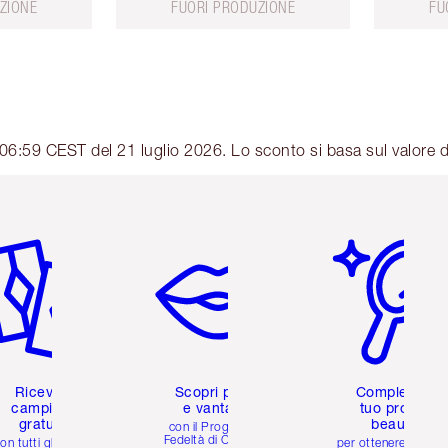
ZIONE
FUORI PRODUZIONE
FU
06:59 CEST del 21 luglio 2026. Lo sconto si basa sul valore d
icolo 2 di 6
Articolo 3 di 6
Articolo 4 di 6
Ricevi 2
Scopri premi
Completa il
campioni
e vantaggi
tuo profilo
gratuiti
beauty
con il Programma
Fedeltà di Charlotte
on tutti gli ordini
per ottenere consigl