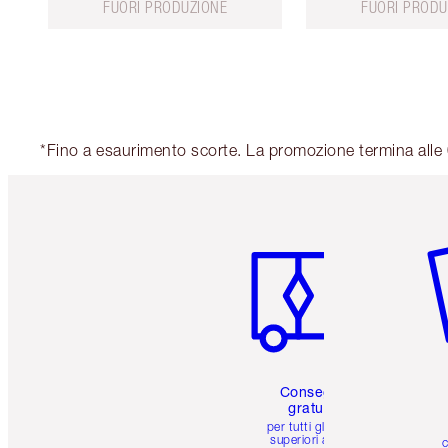
FUORI PRODUZIONE
FUORI PRODU
*Fino a esaurimento scorte. La promozione termina alle 
Articolo 1 di 6
Art
Consegna
gratuita
per tutti gli ordini
superiori a 59 €
c