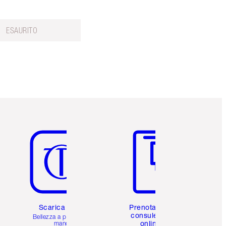
ESAURITO
Articolo 5 di 6
Articolo 6 di 6
Scarica l'app
Prenota una
consulenza
Bellezza a portata di
online
mano