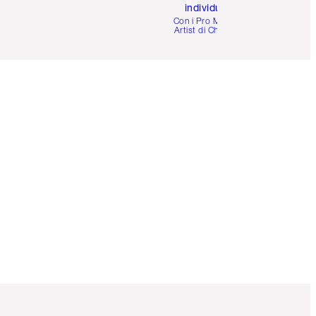
individuale
i
Con i Pro Make-up
Artist di Charlotte.