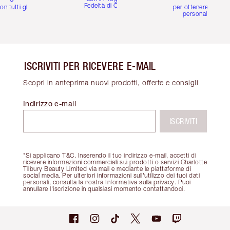
Fedeltà di Charlotte
on tutti gli ordini
per ottenere consigl
personalizzati
ISCRIVITI PER RICEVERE E-MAIL
Scopri in anteprima nuovi prodotti, offerte e consigli
Indirizzo e-mail
ISCRIVITI
*Si applicano T&C. Inserendo il tuo indirizzo e-mail, accetti di
ricevere informazioni commerciali sui prodotti o servizi Charlotte
Tilbury Beauty Limited via mail e mediante le piattaforme di
social media. Per ulteriori informazioni sull'utilizzo dei tuoi dati
personali, consulta la nostra Informativa sulla privacy. Puoi
annullare l'iscrizione in qualsiasi momento contattandoci.