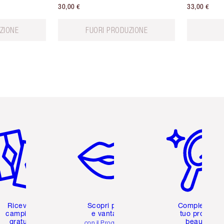
30,00 €
33,00 €
ZIONE
FUORI PRODUZIONE
icolo 2 di 6
Articolo 3 di 6
Articolo 4 di 6
Ricevi 2
Scopri premi
Completa il
campioni
e vantaggi
tuo profilo
gratuiti
beauty
con il Programma