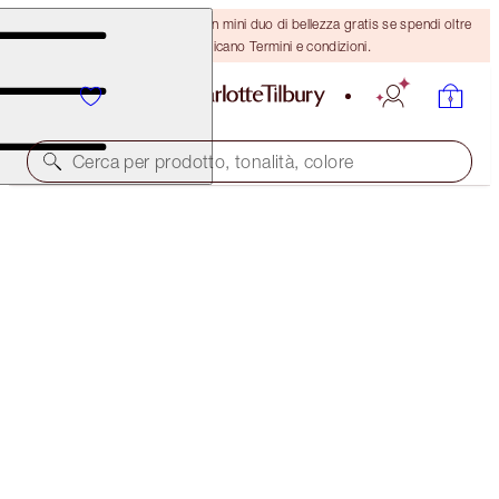
ULTIMA OCCASIONE! Ricevi un mini duo di bellezza gratis se spendi oltre
110 €! Si applicano Termini e condizioni.
Cerca per prodotto, tonalità, colore
SCONTO DEL 30%!
CHARLOTTE’S MAGIC SKIN GLOW ON THE GO TRIO
OFFER ENDED
161,00 €