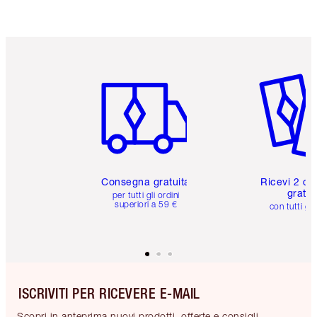
Articolo 1 di 6
Articolo
Consegna gratuita
Ricevi 2 ca
gratuit
per tutti gli ordini
superiori a 59 €
con tutti gli
ISCRIVITI PER RICEVERE E-MAIL
Scopri in anteprima nuovi prodotti, offerte e consigli