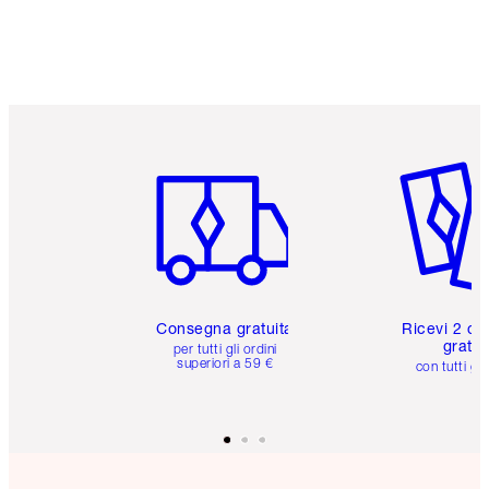
Articolo 1 di 6
Articolo
Consegna gratuita
Ricevi 2 ca
gratuit
per tutti gli ordini
superiori a 59 €
con tutti gli