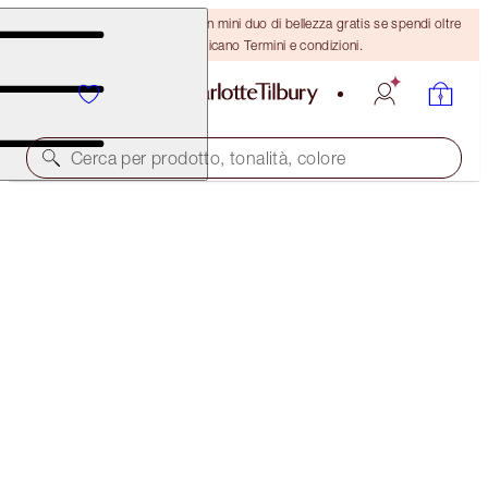
ULTIMA OCCASIONE! Ricevi un mini duo di bellezza gratis se spendi oltre
110 €! Si applicano Termini e condizioni.
Cerca per prodotto, tonalità, colore
30% OFF EMAIL EXCLUSIVE!
CHARLOTTE'S JEWEL POTS
WALK OF NO SHAME
29,00 €