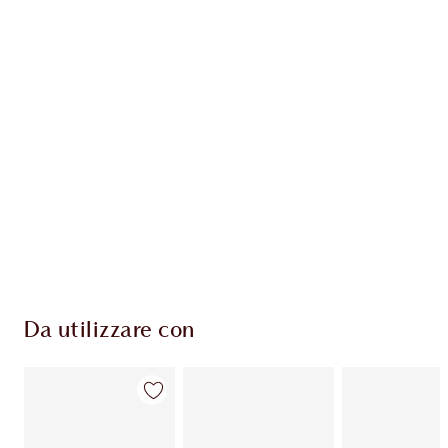
ESCLUSIVE CHARLOTTE TILBURY
Il club fedeltà Charlotte's Darlings. Guadagna
Monete Fedeltà ogni volta che acquisti!
Consegna standard gratuita per gli ordini
superiori a 59,00 €
Scegli 2 campioni gratuiti al momento del
pagamento
Da utilizzare con