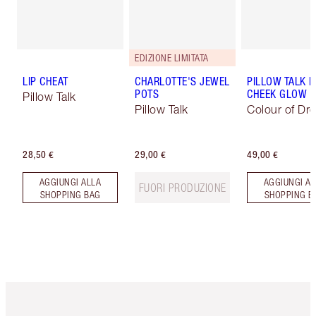
EDIZIONE LIMITATA
LIP CHEAT
CHARLOTTE'S JEWEL
PILLOW TALK L
POTS
CHEEK GLOW
Pillow Talk
Pillow Talk
Colour of Dr
28,50 €
29,00 €
49,00 €
AGGIUNGI ALLA
AGGIUNGI AL
FUORI PRODUZIONE
SHOPPING BAG
SHOPPING B
Articolo 1 di 6
Articolo