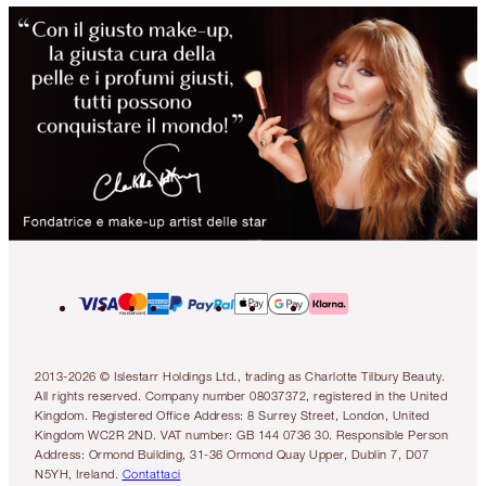
2013-2026 © Islestarr Holdings Ltd., trading as Charlotte Tilbury Beauty.
All rights reserved. Company number 08037372, registered in the United
Kingdom. Registered Office Address: 8 Surrey Street, London, United
Kingdom WC2R 2ND. VAT number: GB 144 0736 30. Responsible Person
Address: Ormond Building, 31-36 Ormond Quay Upper, Dublin 7, D07
N5YH, Ireland.
Contattaci