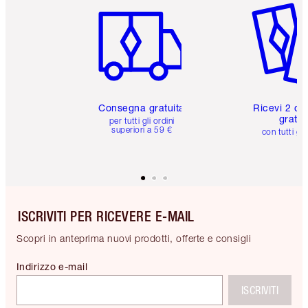
Consegna gratuita
Ricevi 2 ca
gratuit
per tutti gli ordini
superiori a 59 €
con tutti gli
ISCRIVITI PER RICEVERE E-MAIL
Scopri in anteprima nuovi prodotti, offerte e consigli
Indirizzo e-mail
ISCRIVITI