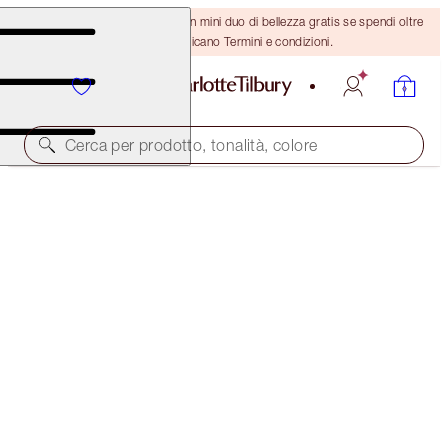
ULTIMA OCCASIONE! Ricevi un mini duo di bellezza gratis se spendi oltre
110 €! Si applicano Termini e condizioni.
Cerca per prodotto, tonalità, colore
JEWEL LIPS DUO
LIP KIT
53,00 €