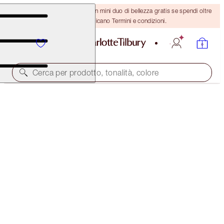
ULTIMA OCCASIONE! Ricevi un mini duo di bellezza gratis se spendi oltre
110 €! Si applicano Termini e condizioni.
Cerca per prodotto, tonalità, colore
SCONTO DEL 45%!
CHARLOTTE’S ICONIC CHEEKS, LIPS & LASHES KIT
OFFER ENDED
117,00 €