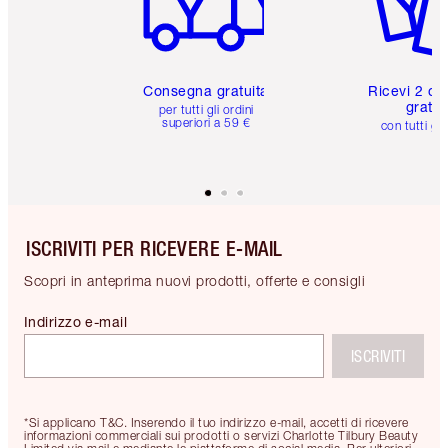
Consegna gratuita
Ricevi 2 ca
gratuit
per tutti gli ordini
superiori a 59 €
con tutti gli
ISCRIVITI PER RICEVERE E-MAIL
Scopri in anteprima nuovi prodotti, offerte e consigli
Indirizzo e-mail
ISCRIVITI
*Si applicano T&C. Inserendo il tuo indirizzo e-mail, accetti di ricevere
informazioni commerciali sui prodotti o servizi Charlotte Tilbury Beauty