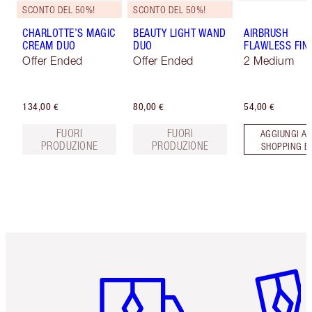
SCONTO DEL 50%!
SCONTO DEL 50%!
CHARLOTTE’S MAGIC
BEAUTY LIGHT WAND
AIRBRUSH
CREAM DUO
DUO
FLAWLESS FIN
Offer Ended
Offer Ended
2 Medium
134,00 €
80,00 €
54,00 €
FUORI
FUORI
AGGIUNGI AL
PRODUZIONE
PRODUZIONE
SHOPPING B
Articolo 1 di 6
Articolo