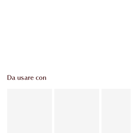
ESCLUSIVE CHARLOTTE TILBURY
Il club fedeltà Charlotte's Darlings. Guadagna
Monete Fedeltà ogni volta che acquisti!
Consegna standard gratuita per gli ordini
superiori a 59,00 €
Scegli 2 campioni gratuiti al momento del
pagamento
Da usare con