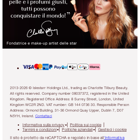
2013-2026 © Islestarr Holdings Ltd., trading as Charlotte Tilbury Beauty.
All rights reserved. Company number 08037372, registered in the United
Kingdom. Registered Office Address: 8 Surrey Street, London, United
Kingdom WC2R 2ND. VAT number: GB 144 0736 30. Responsible Person
Address: Ormond Building, 31-36 Ormond Quay Upper, Dublin 7, D07
N5YH, Ireland.
Contattaci
Informativa sulla privacy
Politica sui cookie
Termini e condizioni
Politiche aziendali
Gestisci i cookie
Il sito è protetto da reCAPTCHA e regolato in base all
'Informativa