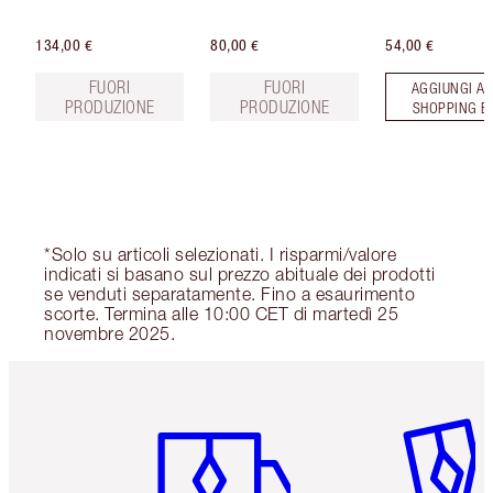
134,00 €
80,00 €
54,00 €
FUORI
FUORI
AGGIUNGI AL
PRODUZIONE
PRODUZIONE
SHOPPING B
*Solo su articoli selezionati. I risparmi/valore
indicati si basano sul prezzo abituale dei prodotti
se venduti separatamente. Fino a esaurimento
scorte. Termina alle 10:00 CET di martedì 25
novembre 2025.
Articolo 1 di 6
Articolo