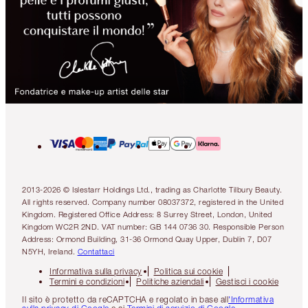
2013-2026 © Islestarr Holdings Ltd., trading as Charlotte Tilbury Beauty.
All rights reserved. Company number 08037372, registered in the United
Kingdom. Registered Office Address: 8 Surrey Street, London, United
Kingdom WC2R 2ND. VAT number: GB 144 0736 30. Responsible Person
Address: Ormond Building, 31-36 Ormond Quay Upper, Dublin 7, D07
N5YH, Ireland.
Contattaci
Informativa sulla privacy
Politica sui cookie
Termini e condizioni
Politiche aziendali
Gestisci i cookie
Il sito è protetto da reCAPTCHA e regolato in base all
'Informativa