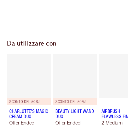
superiori a 59,00 €
Scegli 2 campioni gratuiti al momento del
pagamento
Da utilizzare con
SCONTO DEL 50%!
SCONTO DEL 50%!
CHARLOTTE’S MAGIC
BEAUTY LIGHT WAND
AIRBRUSH
CREAM DUO
DUO
FLAWLESS FIN
Offer Ended
Offer Ended
2 Medium