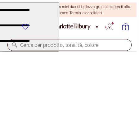
ULTIMA OCCASIONE! Ricevi un mini duo di bellezza gratis se spendi oltre
110 €! Si applicano Termini e condizioni.
Cerca per prodotto, tonalità, colore
SCONTO DEL 50%!
HOLLYWOOD GLOW GLIDE ARCHITECT
HIGHLIGHTER DUO
OFFER ENDED
104,00 €