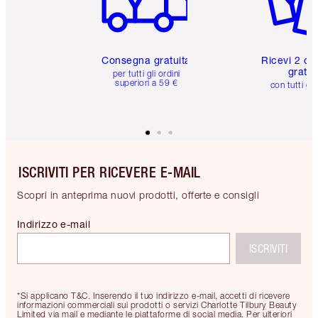
Consegna gratuita
Ricevi 2 ca
gratuit
per tutti gli ordini
superiori a 59 €
con tutti gli
ISCRIVITI PER RICEVERE E-MAIL
Scopri in anteprima nuovi prodotti, offerte e consigli
Indirizzo e-mail
ISCRIVITI
*Si applicano T&C. Inserendo il tuo indirizzo e-mail, accetti di ricevere
informazioni commerciali sui prodotti o servizi Charlotte Tilbury Beauty
Limited via mail e mediante le piattaforme di social media. Per ulteriori