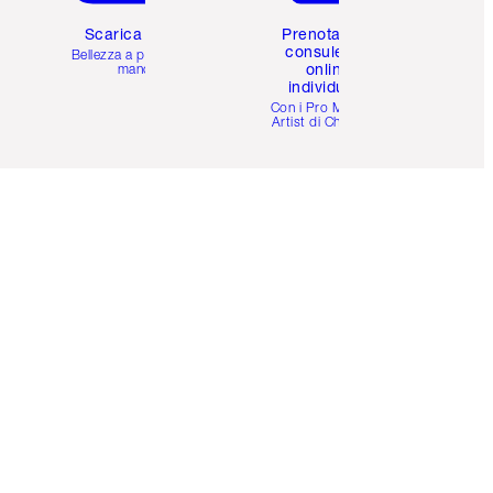
Scarica l'app
Prenota una
consulenza
Bellezza a portata di
online
mano
individuale
i
Con i Pro Make-up
Artist di Charlotte.