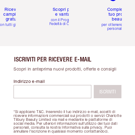
Ricevi 2
Scopri premi
Completa il
campioni
e vantaggi
tuo profilo
gratuiti
beauty
con il Programma
Fedeltà di Charlotte
on tutti gli ordini
per ottenere consigl
personalizzati
ISCRIVITI PER RICEVERE E-MAIL
Scopri in anteprima nuovi prodotti, offerte e consigli
Indirizzo e-mail
ISCRIVITI
*Si applicano T&C. Inserendo il tuo indirizzo e-mail, accetti di
ricevere informazioni commerciali sui prodotti o servizi Charlotte
Tilbury Beauty Limited via mail e mediante le piattaforme di
social media. Per ulteriori informazioni sull'utilizzo dei tuoi dati
personali, consulta la nostra Informativa sulla privacy. Puoi
annullare l'iscrizione in qualsiasi momento contattandoci.