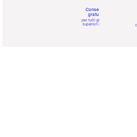
Consegna
gratuita
per tutti gli ordini
superiori a 59 €
c