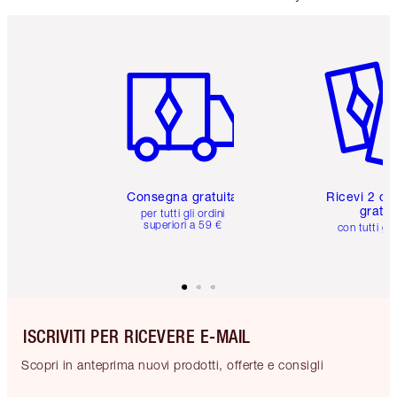
Articolo 1 di 6
Articolo
Consegna gratuita
Ricevi 2 ca
gratuit
per tutti gli ordini
superiori a 59 €
con tutti gli
ISCRIVITI PER RICEVERE E-MAIL
Scopri in anteprima nuovi prodotti, offerte e consigli