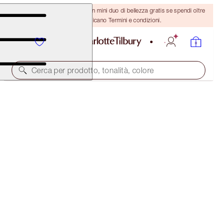
ULTIMA OCCASIONE! Ricevi un mini duo di bellezza gratis se spendi oltre
110 €! Si applicano Termini e condizioni.
Cerca per prodotto, tonalità, colore
EDIZIONE LIMITATA!
STARFELL TREASURE
SKINCARE KIT
65,00 €
39,00 €