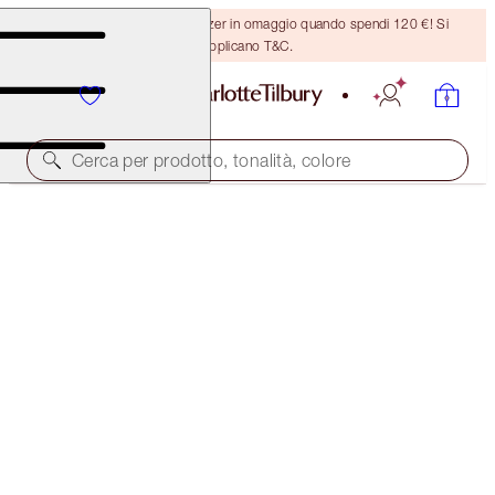
Ricevi un pennello per bronzer in omaggio quando spendi 120 €! Si
applicano T&C.
Cerca per prodotto, tonalità, colore
RISPARMIA IL 45%*
FLAWLESS SKIN + LEGENDARY LASHES KIT
OFFER ENDED
101,50 €