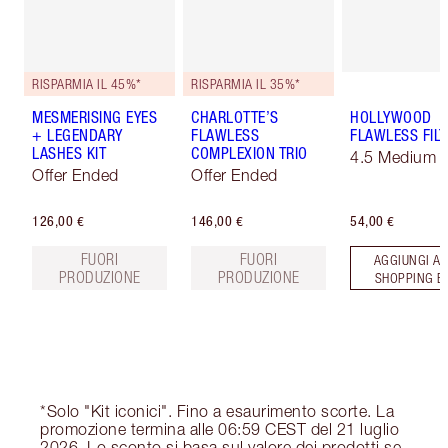
RISPARMIA IL 45%*
RISPARMIA IL 35%*
MESMERISING EYES
CHARLOTTE’S
HOLLYWOOD
+ LEGENDARY
FLAWLESS
FLAWLESS FILT
LASHES KIT
COMPLEXION TRIO
4.5 Medium
Offer Ended
Offer Ended
126,00 €
146,00 €
54,00 €
FUORI
FUORI
AGGIUNGI AL
PRODUZIONE
PRODUZIONE
SHOPPING B
*Solo "Kit iconici". Fino a esaurimento scorte. La
promozione termina alle 06:59 CEST del 21 luglio
2026. Lo sconto si basa sul valore dei prodotti se