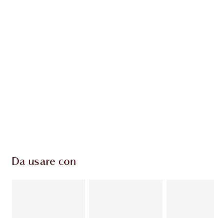
ESCLUSIVE CHARLOTTE TILBURY
Il club fedeltà Charlotte's Darlings. Guadagna
Monete Fedeltà ogni volta che acquisti!
Consegna standard gratuita per gli ordini
superiori a 59,00 €
Scegli 2 campioni gratuiti al momento del
pagamento
Da usare con