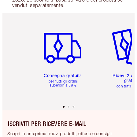
venduti separatamente.
Articolo 1 di 6
Articolo
Consegna gratuita
Ricevi 2 ca
gratuit
per tutti gli ordini
superiori a 59 €
con tutti gli
ISCRIVITI PER RICEVERE E-MAIL
Scopri in anteprima nuovi prodotti, offerte e consigli