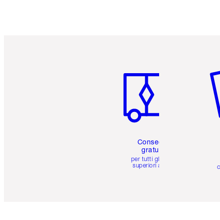
Articolo 1 di 6
Art
Consegna
gratuita
per tutti gli ordini
superiori a 59 €
c