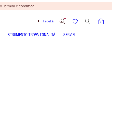
o Termini e condizioni.
Fedeltà
STRUMENTO TROVA TONALITÀ
SERVIZI
IL KIT COMPRENDE
EYE BLENDER BRUSH ROSE GOLD & NIGHT
CRIMSON
EXAGGER-EYES EASY EYESHADOW STICK - Seleziona
tonalità
EXAGGER-EYES EASY EYESHADOW STICK - Seleziona