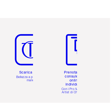
Articolo 5 di 6
Articolo 6 di 6
Scarica l'app
Prenota una
consulenza
Bellezza a portata di
online
mano
individuale
i
Con i Pro Make-up
Artist di Charlotte.