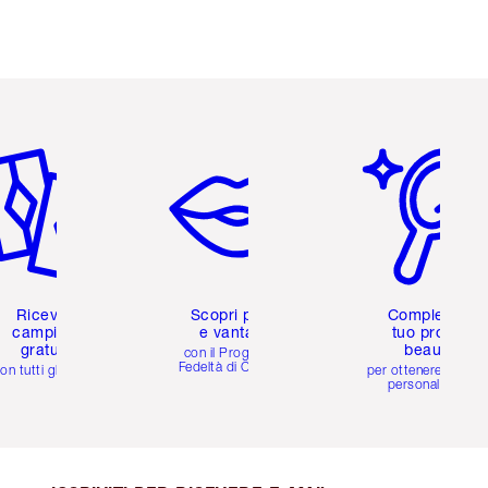
icolo 2 di 6
Articolo 3 di 6
Articolo 4 di 6
Ricevi 2
Scopri premi
Completa il
campioni
e vantaggi
tuo profilo
gratuiti
beauty
con il Programma
Fedeltà di Charlotte
on tutti gli ordini
per ottenere consigl
personalizzati