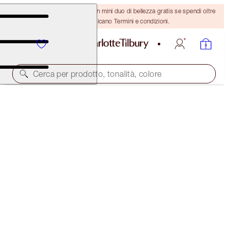
ULTIMA OCCASIONE! Ricevi un mini duo di bellezza gratis se spendi oltre
110 €! Si applicano Termini e condizioni.
Cerca per prodotto, tonalità, colore
ESCLUSIVA ONLINE
DREAMGASM EYE & LIP KIT
EYE KITS
102,00 €