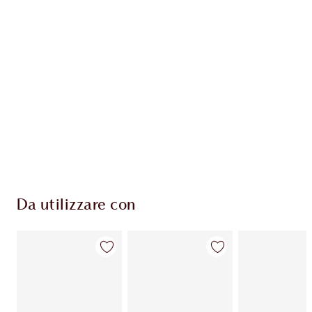
ESCLUSIVE CHARLOTTE TILBURY
Il club fedeltà Charlotte's Darlings. Guadagna
Monete Fedeltà ogni volta che acquisti!
Consegna standard gratuita per gli ordini
superiori a 59,00 €
Scegli 2 campioni gratuiti al momento del
pagamento
Da utilizzare con