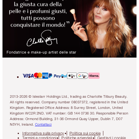
2013-2026 © Islestarr Holdings Ltd., trading as Charlotte Tilbury Beauty.
All rights reserved. Company number 08037372, registered in the United
Kingdom. Registered Office Address: 8 Surrey Street, London, United
Kingdom WC2R 2ND. VAT number: GB 144 0736 30. Responsible Person
Address: Ormond Building, 31-36 Ormond Quay Upper, Dublin 7, D07
N5YH, Ireland.
Contattaci
Informativa sulla privacy
Politica sui cookie
Termini e condizioni
Politiche aziendali
Gestisci i cookie