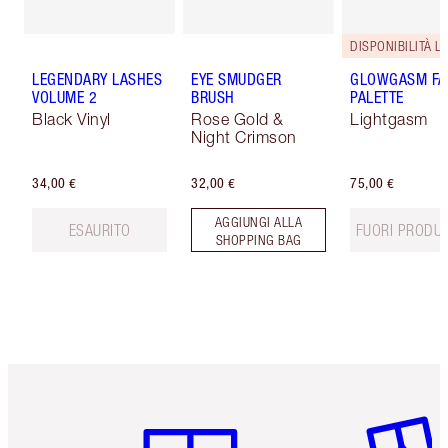
DISPONIBILITÀ LI
LEGENDARY LASHES
EYE SMUDGER
GLOWGASM FA
VOLUME 2
BRUSH
PALETTE
Black Vinyl
Rose Gold &
Lightgasm
Night Crimson
34,00 €
32,00 €
75,00 €
AGGIUNGI ALLA
ESAURITO
FUORI PRODU
SHOPPING BAG
Articolo 1 di 6
Articolo