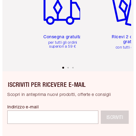
Consegna gratuita
Ricevi 2 ca
gratuit
per tutti gli ordini
superiori a 59 €
con tutti gli
ISCRIVITI PER RICEVERE E-MAIL
Scopri in anteprima nuovi prodotti, offerte e consigli
Indirizzo e-mail
ISCRIVITI