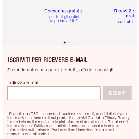
Consegna gratuita
Ricevi 2 ca
gratuit
per tutti gli ordini
superiori a 59 €
con tutti gli
ISCRIVITI PER RICEVERE E-MAIL
Scopri in anteprima nuovi prodotti, offerte e consigli
Indirizzo e-mail
ISCRIVITI
*Si applicano T&C. Inserendo il tuo indirizzo e-mail, accetti di ricevere
informazioni commerciali sui prodotti o servizi Charlotte Tilbury Beauty
Limited via mail e mediante le piattaforme di social media. Per ulteriori
informazioni sull'utilizzo dei tuoi dati personali, consulta la nostra
Informativa sulla privacy. Puoi annullare l'iscrizione in qualsiasi
momento contattandoci.