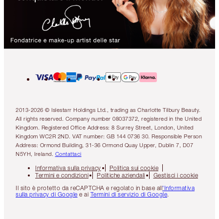
2013-2026 © Islestarr Holdings Ltd., trading as Charlotte Tilbury Beauty.
All rights reserved. Company number 08037372, registered in the United
Kingdom. Registered Office Address: 8 Surrey Street, London, United
Kingdom WC2R 2ND. VAT number: GB 144 0736 30. Responsible Person
Address: Ormond Building, 31-36 Ormond Quay Upper, Dublin 7, D07
N5YH, Ireland.
Contattaci
Informativa sulla privacy
Politica sui cookie
Termini e condizioni
Politiche aziendali
Gestisci i cookie
Il sito è protetto da reCAPTCHA e regolato in base all
'Informativa
sulla privacy di Google
e ai
Termini di servizio di Google
.