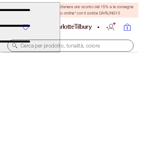
Crea un account o accedi per ottenere uno sconto del 15% e la consegna
GRATUITA sul tuo primo ordine* con il codice DARLING15
Cerca per prodotto, tonalità, colore
FORMATO DA VIAGGIO GRATIS!
DARK SPOT CORRECTING RADIANCE RECOVERY
SERUM FULL-SIZE + TRAVEL-SIZE DUO
OFFER ENDED
124,00 €