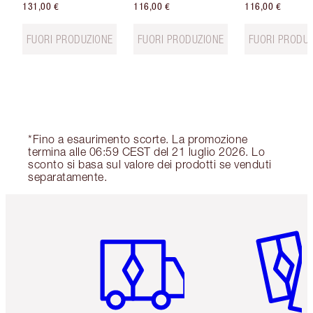
131,00 €
116,00 €
116,00 €
FUORI PRODUZIONE
FUORI PRODUZIONE
FUORI PRODU
*Fino a esaurimento scorte. La promozione
termina alle 06:59 CEST del 21 luglio 2026. Lo
sconto si basa sul valore dei prodotti se venduti
separatamente.
Articolo 1 di 6
Articolo