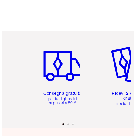
Articolo 1 di 6
Articolo
Consegna gratuita
Ricevi 2 ca
gratuit
per tutti gli ordini
superiori a 59 €
con tutti gli