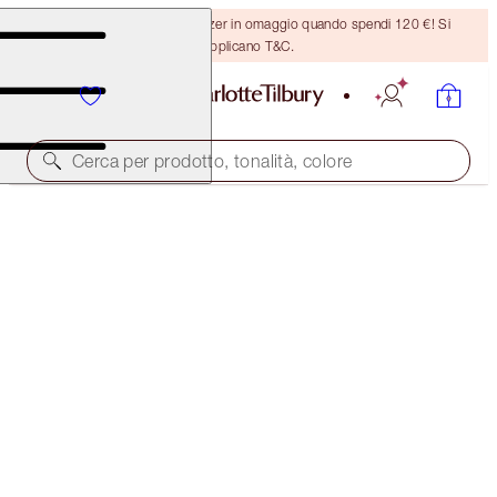
Ricevi un pennello per bronzer in omaggio quando spendi 120 €! Si
applicano T&C.
Cerca per prodotto, tonalità, colore
RISPARMIA IL 15%
CHARLOTTE’S SOFT RADIANCE KIT
MAGICAL SAVINGS
139,00 €