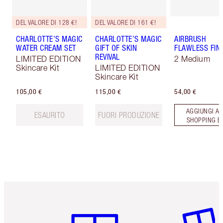
DEL VALORE DI 128 €!
DEL VALORE DI 161 €!
CHARLOTTE’S MAGIC
CHARLOTTE’S MAGIC
AIRBRUSH
WATER CREAM SET
GIFT OF SKIN
FLAWLESS FIN
REVIVAL
LIMITED EDITION
2 Medium
Skincare Kit
LIMITED EDITION
Skincare Kit
105,00 €
115,00 €
54,00 €
AGGIUNGI AL
ESAURITO
FUORI PRODUZIONE
SHOPPING B
Articolo 1 di 6
Articolo