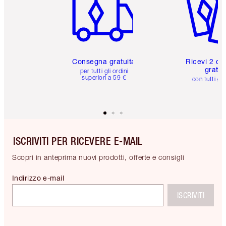
Consegna gratuita
Ricevi 2 ca
gratuit
per tutti gli ordini
superiori a 59 €
con tutti gli
ISCRIVITI PER RICEVERE E-MAIL
Scopri in anteprima nuovi prodotti, offerte e consigli
Indirizzo e-mail
ISCRIVITI