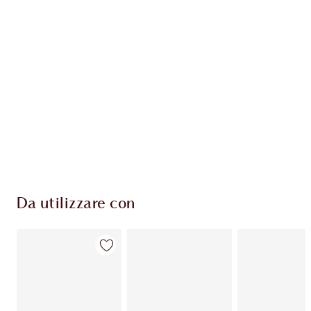
ESCLUSIVE CHARLOTTE TILBURY
Il club fedeltà Charlotte's Darlings. Guadagna
Monete Fedeltà ogni volta che acquisti!
Consegna standard gratuita per gli ordini
superiori a 59,00 €
Scegli 2 campioni gratuiti al momento del
pagamento
Da utilizzare con