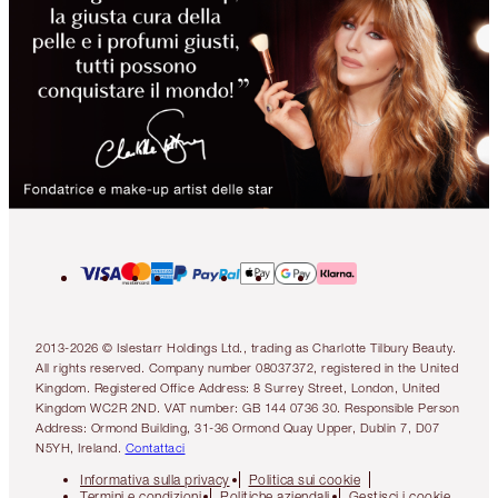
2013-2026 © Islestarr Holdings Ltd., trading as Charlotte Tilbury Beauty.
All rights reserved. Company number 08037372, registered in the United
Kingdom. Registered Office Address: 8 Surrey Street, London, United
Kingdom WC2R 2ND. VAT number: GB 144 0736 30. Responsible Person
Address: Ormond Building, 31-36 Ormond Quay Upper, Dublin 7, D07
N5YH, Ireland.
Contattaci
Informativa sulla privacy
Politica sui cookie
Termini e condizioni
Politiche aziendali
Gestisci i cookie