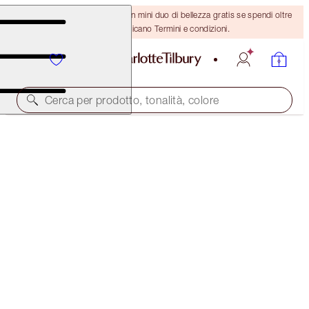
ULTIMA OCCASIONE! Ricevi un mini duo di bellezza gratis se spendi oltre
110 €! Si applicano Termini e condizioni.
Cerca per prodotto, tonalità, colore
CHARLOTTE’S MAGIC CREAM HEROES
LIMITED EDITION SKINCARE SET
115,00 €
(
46,00 €
/
100
ml
)