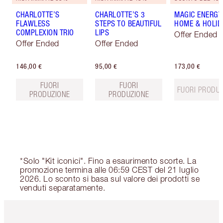
CHARLOTTE’S
CHARLOTTE’S 3
MAGIC ENERGY
FLAWLESS
STEPS TO BEAUTIFUL
HOME & HOLIDA
COMPLEXION TRIO
LIPS
Offer Ended
Offer Ended
Offer Ended
146,00 €
95,00 €
173,00 €
FUORI
FUORI
FUORI PRODU
PRODUZIONE
PRODUZIONE
*Solo "Kit iconici". Fino a esaurimento scorte. La
promozione termina alle 06:59 CEST del 21 luglio
2026. Lo sconto si basa sul valore dei prodotti se
venduti separatamente.
Articolo 1 di 6
Articolo