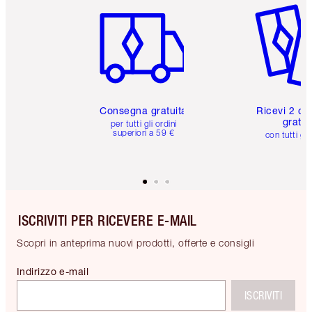
Consegna gratuita
Ricevi 2 ca
gratuit
per tutti gli ordini
superiori a 59 €
con tutti gli
ISCRIVITI PER RICEVERE E-MAIL
Scopri in anteprima nuovi prodotti, offerte e consigli
Indirizzo e-mail
ISCRIVITI