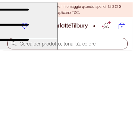
Ricevi un pennello per bronzer in omaggio quando spendi 120 €! Si
applicano T&C.
Cerca per prodotto, tonalità, colore
SCONTO DEL 45%!
CALM BLISS HOME & HOLIDAY KIT
OFFER ENDED
173,00 €