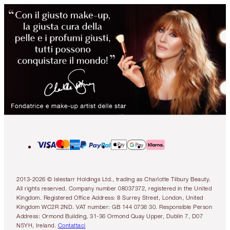
2013-2026 © Islestarr Holdings Ltd., trading as Charlotte Tilbury Beauty.
All rights reserved. Company number 08037372, registered in the United
Kingdom. Registered Office Address: 8 Surrey Street, London, United
Kingdom WC2R 2ND. VAT number: GB 144 0736 30. Responsible Person
Address: Ormond Building, 31-36 Ormond Quay Upper, Dublin 7, D07
N5YH, Ireland.
Contattaci