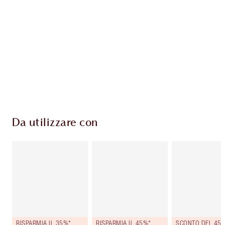
ESCLUSIVE CHARLOTTE TILBURY
Il club fedeltà Charlotte's Darlings. Guadagna
Monete Fedeltà ogni volta che acquisti!
Consegna standard gratuita per gli ordini
superiori a 59,00 €
Scegli 2 campioni gratuiti al momento del
pagamento
Da utilizzare con
RISPARMIA IL 35%*
RISPARMIA IL 45%*
SCONTO DEL 45%