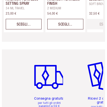
SETTING SPRAY
FINISH
SOFT BROWN
34 ML TRAVEL
2 MEDIUM
23,00 €
54,00 €
32,50 €
SCEGLI...
SCEGLI...
ESAU
Articolo 1 di 6
Articolo
Consegna gratuita
Ricevi 2 ca
gratuit
per tutti gli ordini
superiori a 59 €
con tutti gli