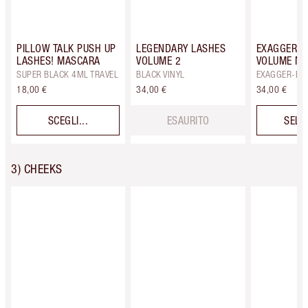
PILLOW TALK PUSH UP
LEGENDARY LASHES
EXAGGER-E
LASHES! MASCARA
VOLUME 2
VOLUME M
SUPER BLACK 4ML TRAVEL
BLACK VINYL
EXAGGER-BL
18,00 €
34,00 €
34,00 €
SCEGLI...
ESAURITO
SELE
3) CHEEKS