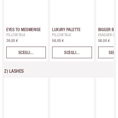
EYES TO MESMERISE
LUXURY PALETTE
BIGGER BRI
PILLOW TALK
PILLOW TALK
EXAGGER-EY
36,00 €
56,00 €
56,00 €
SCEGLI...
SCEGLI...
SELE
2) LASHES