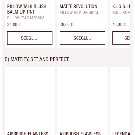
PILLOW TALK BLUSH
MATTE REVOLUTION
K.I.S.S.I.N.
BALM LIP TINT
PILLOW TALK ORIGINAL
NUDE ROMA
PILLOW TALK MEDIUM
34,00 €
38,00 €
40,00 €
SCEGLI...
SCEGLI...
SELE
5) MATTIFY, SET AND PERFECT
AIRBRUSH FLAWLESS
AIRBRUSH FLAWLESS
LEGENDAR