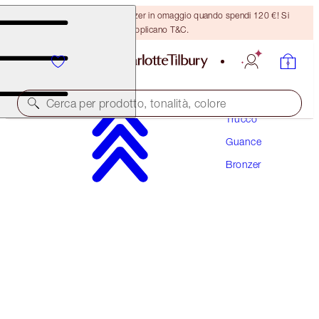
Ricevi un pennello per bronzer in omaggio quando spendi 120 €! Si
applicano T&C.
Cerca per prodotto, tonalità, colore
Trucco
Guance
AIRBRUSH BRONZER REFILL
Bronzer
MEDIUM
42,00 €