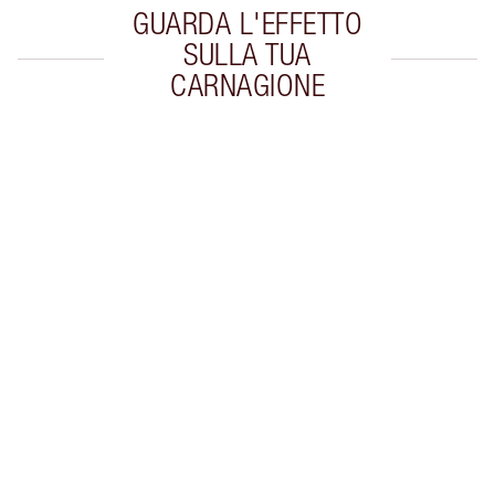
GUARDA L'EFFETTO
SULLA TUA
CARNAGIONE
Articolo 1 di 6
Arti