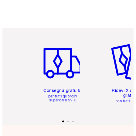
Articolo 1 di 6
Articolo
Consegna gratuita
Ricevi 2 ca
gratuit
per tutti gli ordini
superiori a 59 €
con tutti gli