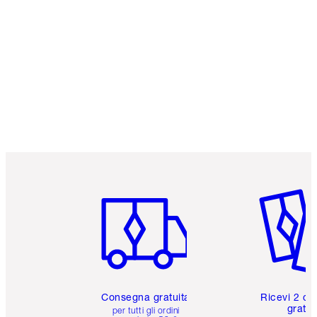
Articolo 1 di 6
Articolo
Consegna gratuita
Ricevi 2 ca
gratuit
per tutti gli ordini