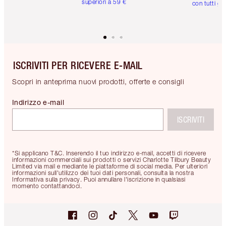
superiori a 59 €
con tutti gli
ISCRIVITI PER RICEVERE E-MAIL
Scopri in anteprima nuovi prodotti, offerte e consigli
Indirizzo e-mail
ISCRIVITI
*Si applicano T&C. Inserendo il tuo indirizzo e-mail, accetti di ricevere
informazioni commerciali sui prodotti o servizi Charlotte Tilbury Beauty
Limited via mail e mediante le piattaforme di social media. Per ulteriori
informazioni sull'utilizzo dei tuoi dati personali, consulta la nostra
Informativa sulla privacy. Puoi annullare l'iscrizione in qualsiasi
momento contattandoci.