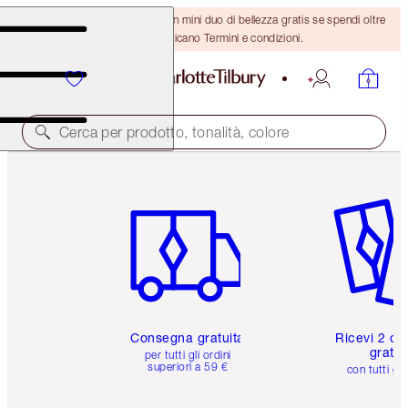
ULTIMA OCCASIONE! Ricevi un mini duo di bellezza gratis se spendi oltre
110 €! Si applicano Termini e condizioni.
Cerca per prodotto, tonalità, colore
Articolo 1 di 6
Articolo
Consegna gratuita
Ricevi 2 ca
gratuit
per tutti gli ordini
superiori a 59 €
con tutti gli