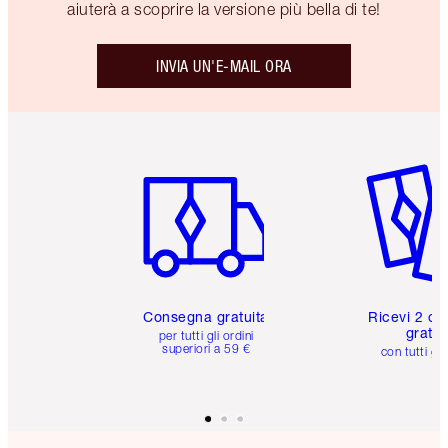
aiuterà a scoprire la versione più bella di te!
INVIA UN'E-MAIL ORA
Articolo 1 di 6
Articolo
Consegna gratuita
Ricevi 2 ca
gratuit
per tutti gli ordini
superiori a 59 €
con tutti gli