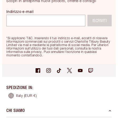
Scopri in anteprima nuovi prodotti, offerte e consigli
Indirizzo e-mail
ISCRIVITI
*Si applicano T&C. Inserendo il tuo indirizzo e-mail, accetti di ricevere
informazioni commerciali sui prodotti o servizi Charlotte Tilbury Beauty
Limited via mail e mediante le piattaforme di social media. Per ulteriori
informazioni sull'utilizzo dei tuoi dati personali, consulta la nostra
Informativa sulla privacy. Puoi annullare l'iscrizione in qualsiasi
momento contattandoci.
SPEDIZIONE IN
:
Italy
(EUR €)
CHI SIAMO