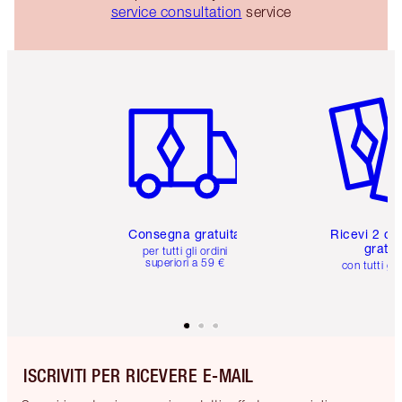
service consultation
service
Articolo 1 di 6
Articolo
Consegna gratuita
Ricevi 2 ca
gratuit
per tutti gli ordini
superiori a 59 €
con tutti gli
ISCRIVITI PER RICEVERE E-MAIL