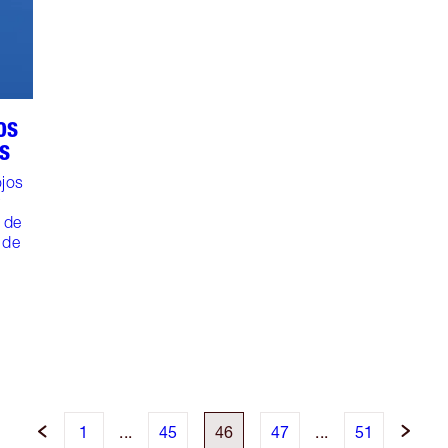
OS
S
ojos
r
 de
 de
1
...
45
46
47
...
51