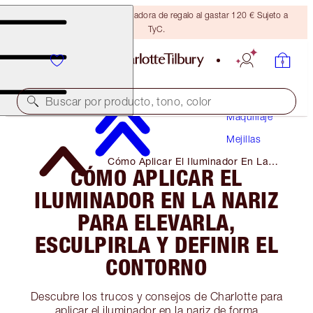
Consigue una brocha bronceadora de regalo al gastar 120 € Sujeto a
TyC.
Buscar por producto, tono, color
Maquillaje
Mejillas
Cómo Aplicar El Iluminador En La
CÓMO APLICAR EL
Nariz Para Elevarla, Esculpirla Y
Definir El Contorno
ILUMINADOR EN LA NARIZ
PARA ELEVARLA,
ESCULPIRLA Y DEFINIR EL
CONTORNO
Descubre los trucos y consejos de Charlotte para
aplicar el iluminador en la nariz de forma