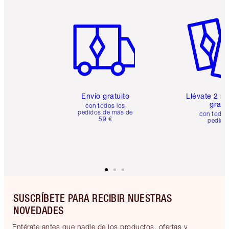
Artículo 1 de 6
Artículo
Envío gratuito
Llévate 2 m
gratis
con todos los
pedidos de más de
con todos
59 €
pedido
SUSCRÍBETE PARA RECIBIR NUESTRAS
NOVEDADES
Entérate antes que nadie de los productos, ofertas y