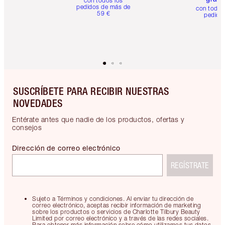
con todos los
pedidos de más de
con todos
59 €
pedido
SUSCRÍBETE PARA RECIBIR NUESTRAS
NOVEDADES
Entérate antes que nadie de los productos, ofertas y
consejos
Dirección de correo electrónico
REGÍSTRATE
Sujeto a Términos y condiciones. Al enviar tu dirección de
correo electrónico, aceptas recibir información de marketing
sobre los productos o servicios de Charlotte Tilbury Beauty
Limited por correo electrónico y a través de las redes sociales.
Para obtener más información sobre cómo utilizamos tus datos