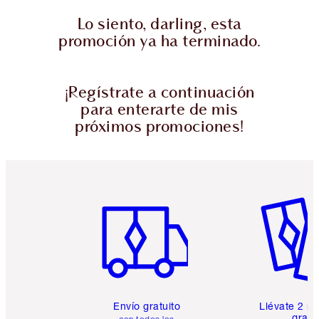
Lo siento, darling, esta
promoción ya ha terminado.
¡Regístrate a continuación
para enterarte de mis
próximos promociones!
Artículo 1 de 6
Artículo
Envío gratuito
Llévate 2 m
gratis