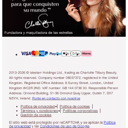
2013-2026 © Islestarr Holdings Ltd., trading as Charlotte Tilbury Beauty.
All rights reserved. Company number 08037372, registered in the United
Kingdom. Registered Office Address: 8 Surrey Street, London, United
Kingdom WC2R 2ND. VAT number: GB 144 0736 30. Responsible Person
Address: Ormond Building, 31-36 Ormond Quay Upper, Dublin 7, D07
N5YH, Ireland.
Ponte en contacto con nosotros
Política de privacidad
Política de cookies
Términos y condiciones
Políticas corporativas
Gestión de cookies
El sitio web está protegido por reCAPTCHA y se aplican la
Política
de privacidad
y las
Condiciones de uso de Google
.