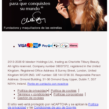
2013-2026 © Islestarr Holdings Ltd., trading as Charlotte Tilbury Beauty.
All rights reserved. Company number 08037372, registered in the United
Kingdom. Registered Office Address: 8 Surrey Street, London, United
Kingdom WC2R 2ND. VAT number: GB 144 0736 30. Responsible Person
Address: Ormond Building, 31-36 Ormond Quay Upper, Dublin 7, D07
N5YH, Ireland.
Ponte en contacto con nosotros
Política de privacidad
Política de cookies
Términos y condiciones
Políticas corporativas
Gestión de cookies
El sitio web está protegido por reCAPTCHA y se aplican la
Política
de privacidad
y las
Condiciones de uso de Google
.