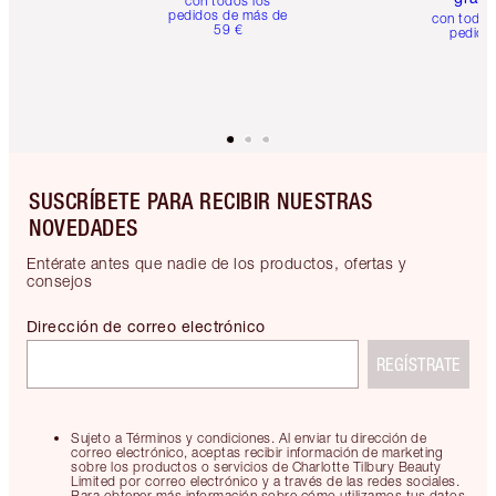
con todos los
pedidos de más de
con todos
59 €
pedido
SUSCRÍBETE PARA RECIBIR NUESTRAS
NOVEDADES
Entérate antes que nadie de los productos, ofertas y
consejos
Dirección de correo electrónico
REGÍSTRATE
Sujeto a Términos y condiciones. Al enviar tu dirección de
correo electrónico, aceptas recibir información de marketing
sobre los productos o servicios de Charlotte Tilbury Beauty
Limited por correo electrónico y a través de las redes sociales.
Para obtener más información sobre cómo utilizamos tus datos