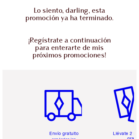
Lo siento, darling, esta
promoción ya ha terminado.
¡Regístrate a continuación
para enterarte de mis
próximos promociones!
Artículo 1 de 6
Artículo
Envío gratuito
Llévate 2 m
gratis