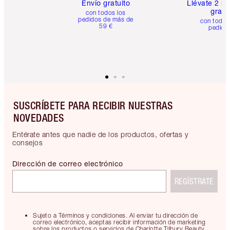
Envío gratuito
Llévate 2 m
gratis
con todos los
pedidos de más de
con todos
59 €
pedido
SUSCRÍBETE PARA RECIBIR NUESTRAS
NOVEDADES
Entérate antes que nadie de los productos, ofertas y
consejos
Dirección de correo electrónico
REGÍSTRATE
Sujeto a Términos y condiciones. Al enviar tu dirección de
correo electrónico, aceptas recibir información de marketing
sobre los productos o servicios de Charlotte Tilbury Beauty