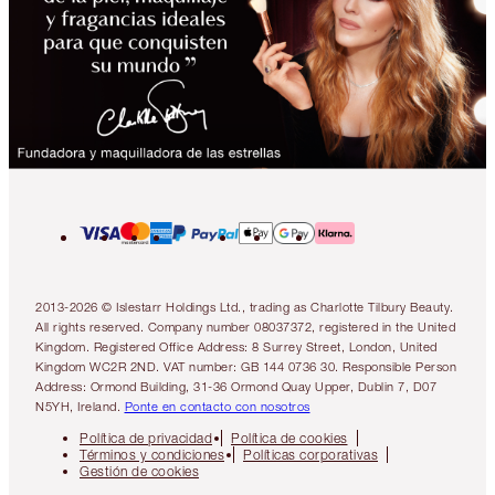
2013-2026 © Islestarr Holdings Ltd., trading as Charlotte Tilbury Beauty.
All rights reserved. Company number 08037372, registered in the United
Kingdom. Registered Office Address: 8 Surrey Street, London, United
Kingdom WC2R 2ND. VAT number: GB 144 0736 30. Responsible Person
Address: Ormond Building, 31-36 Ormond Quay Upper, Dublin 7, D07
N5YH, Ireland.
Ponte en contacto con nosotros
Política de privacidad
Política de cookies
Términos y condiciones
Políticas corporativas
Gestión de cookies