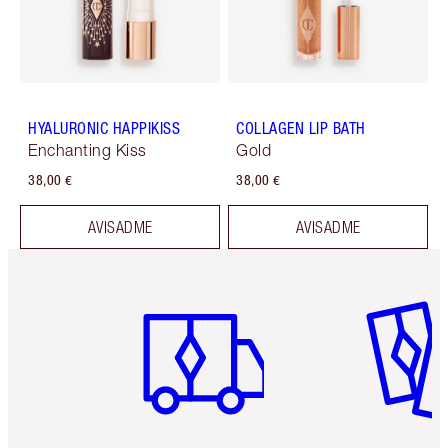
HYALURONIC HAPPIKISS
COLLAGEN LIP BATH
Enchanting Kiss
Gold
38,00 €
38,00 €
AVISADME
AVISADME
Artículo 1 de 6
Artículo