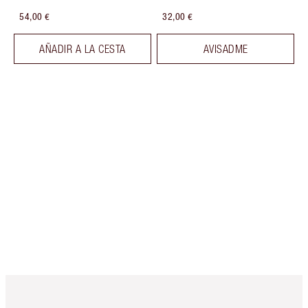
54,00 €
32,00 €
AÑADIR A LA CESTA
AVISADME
Artículo 1 de 6
Artículo