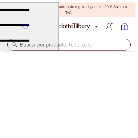
Consigue una brocha bronceadora de regalo al gastar 120 € Sujeto a
TyC.
Buscar por producto, tono, color
¡NOVEDAD!
GOLDEN, GLOWING HOLIDAY LOOK
MAKEUP KIT
94,00 €