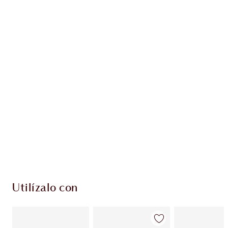
Gana 94 monedas de fidelización
Más información
PRODUCTOS EXCLUSIVOS DE CHARLOTTE TILBURY
Club de fidelidad Charlotte’s Darlings. Gana
monedas de fidelización cada vez que
compres!
Envío estándar con compras de 59,00 €
Elige 2 muestras gratis al finalizar la compra
Utilízalo con