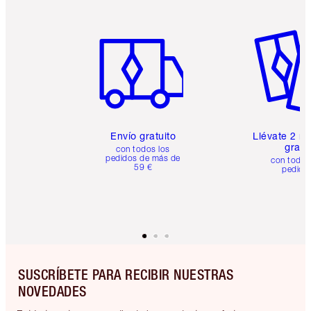
Artículo 1 de 6
Artículo
Envío gratuito
Llévate 2 m
gratis
con todos los
pedidos de más de
con todos
59 €
pedido
SUSCRÍBETE PARA RECIBIR NUESTRAS
NOVEDADES