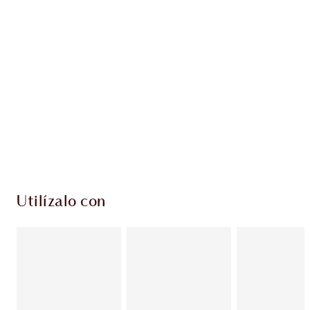
PRODUCTOS EXCLUSIVOS DE CHARLOTTE TILBURY
Club de fidelidad Charlotte’s Darlings. Gana
monedas de fidelización cada vez que
compres!
Envío estándar con compras de 59,00 €
Elige 2 muestras gratis al finalizar la compra
Utilízalo con