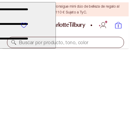
¡ÚLTIMA OPORTUNIDAD! Consigue mini dúo de belleza de regalo al
gastar 110 € Sujeto a TyC.
Buscar por producto, tono, color
45% DE DESCUENTO
CHARLOTTE'S QUICK & EASY MAKEUP KIT
OFFER ENDED
88,00 €