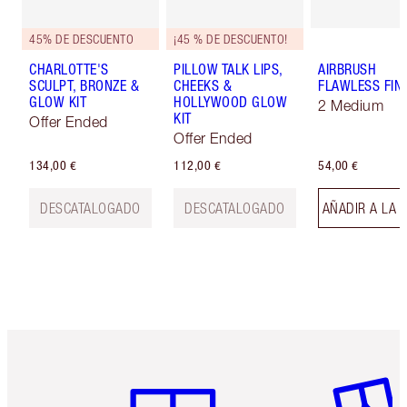
45% DE DESCUENTO
¡45 % DE DESCUENTO!
CHARLOTTE'S
PILLOW TALK LIPS,
AIRBRUSH
SCULPT, BRONZE &
CHEEKS &
FLAWLESS FIN
GLOW KIT
HOLLYWOOD GLOW
2 Medium
KIT
Offer Ended
Offer Ended
134,00 €
112,00 €
54,00 €
DESCATALOGADO
DESCATALOGADO
AÑADIR A LA 
Artículo 1 de 6
Artículo