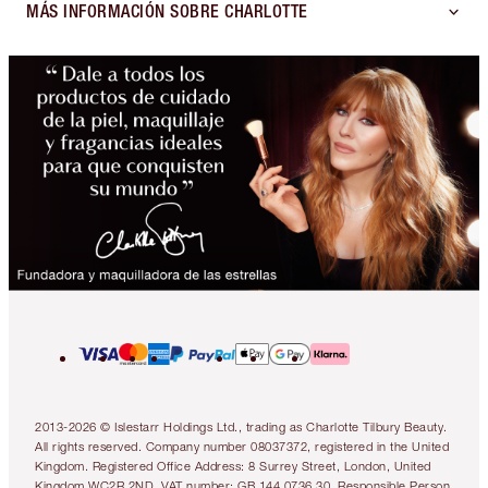
MÁS INFORMACIÓN SOBRE CHARLOTTE
2013-2026 © Islestarr Holdings Ltd., trading as Charlotte Tilbury Beauty.
All rights reserved. Company number 08037372, registered in the United
Kingdom. Registered Office Address: 8 Surrey Street, London, United
Kingdom WC2R 2ND. VAT number: GB 144 0736 30. Responsible Person