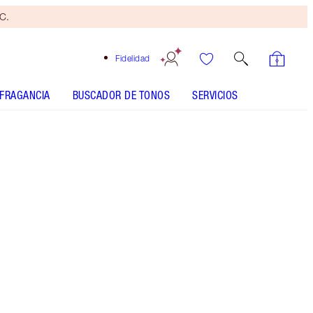
yC.
Fidelidad
FRAGANCIA
BUSCADOR DE TONOS
SERVICIOS
Pillow Talk Fair to Medium
SHADE MATCH
CÓMO SE APLICA