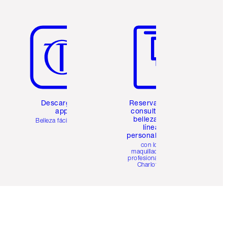
Artículo 5 de 6
Artículo 6 de 6
Descarga la
Reserva una
app
consulta de
belleza en
Belleza fácil para ti
línea
personalizada
con los
maquilladores
profesionales de
Charlotte.