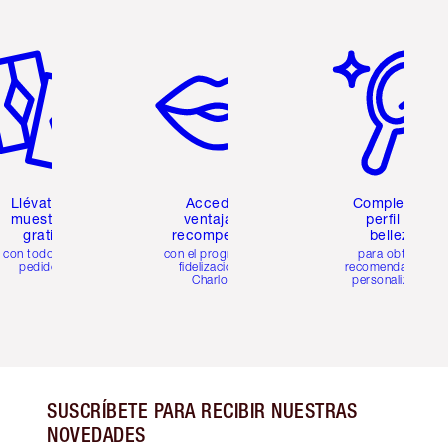
tículo 2 de 6
Artículo 3 de 6
Artículo 4 de 6
Llévate 2
Accede a
Completa tu
muestras
ventajas y
perfil de
gratis
recompensas
belleza
con todos los
con el programa de
para obtener
pedidos
fidelización de
recomendaciones
Charlotte
personalizadas
SUSCRÍBETE PARA RECIBIR NUESTRAS
NOVEDADES