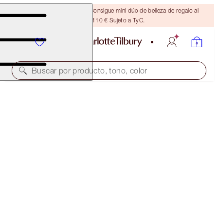
¡ÚLTIMA OPORTUNIDAD! Consigue mini dúo de belleza de regalo al
gastar 110 € Sujeto a TyC.
Buscar por producto, tono, color
¡MINITALLA GRATIS A JUEGO!
MULTI-MIRACLE GLOW FULL-SIZE + TRAVEL-SIZE
DUO
OFFER ENDED
75,00 €