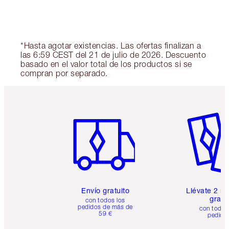
*Hasta agotar existencias. Las ofertas finalizan a
las 6:59 CEST del 21 de julio de 2026. Descuento
basado en el valor total de los productos si se
compran por separado.
Artículo 1 de 6
Artículo
Envío gratuito
Llévate 2 m
gratis
con todos los
pedidos de más de
con todos
59 €
pedido