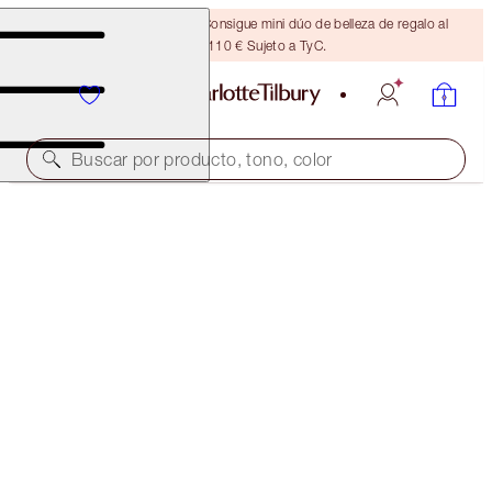
¡ÚLTIMA OPORTUNIDAD! Consigue mini dúo de belleza de regalo al
gastar 110 € Sujeto a TyC.
Buscar por producto, tono, color
AHORRA UN 10 %
NEW! MESMERISING EYES & LUSCIOUS LIPS KIT
MAKEUP KIT
54,50 €