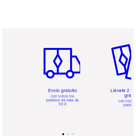
Artículo 1 de 6
Artículo
Envío gratuito
Llévate 2 m
gratis
con todos los
pedidos de más de
con todos
59 €
pedido