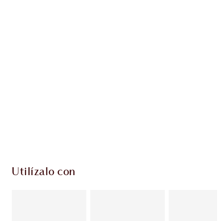
Gana 126 monedas de fidelización
Más información
PRODUCTOS EXCLUSIVOS DE CHARLOTTE TILBURY
Club de fidelidad Charlotte’s Darlings. Gana
monedas de fidelización cada vez que
compres!
Envío estándar con compras de 59,00 €
Elige 2 muestras gratis al finalizar la compra
Utilízalo con