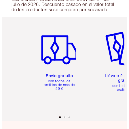
julio de 2026. Descuento basado en el valor total
de los productos si se compran por separado.
Artículo 1 de 6
Artículo
Envío gratuito
Llévate 2 m
gratis
con todos los
pedidos de más de
con todos
59 €
pedido