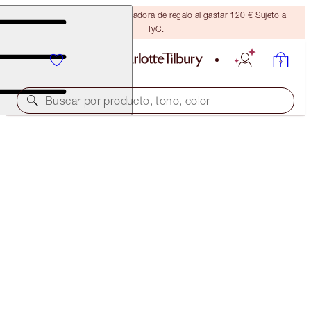
Consigue una brocha bronceadora de regalo al gastar 120 € Sujeto a
TyC.
Buscar por producto, tono, color
AHORRA UN 45 %*
MESMERISING EYES + LEGENDARY LASHES KIT
OFFER ENDED
126,00 €