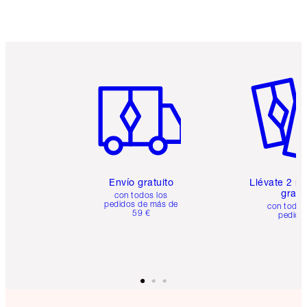
Artículo 1 de 6
Artículo
Envío gratuito
Llévate 2 m
gratis
con todos los
pedidos de más de
con todos
59 €
pedido