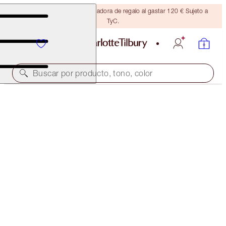
Consigue una brocha bronceadora de regalo al gastar 120 € Sujeto a
TyC.
Buscar por producto, tono, color
AHORRAR 10%
LUSCIOUS LIP SLICK
GLOWING JEN
57,00 €