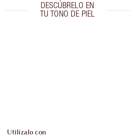
DESCÚBRELO EN
TU TONO DE PIEL
Artículo 1 de 20
Artí
Utilízalo con