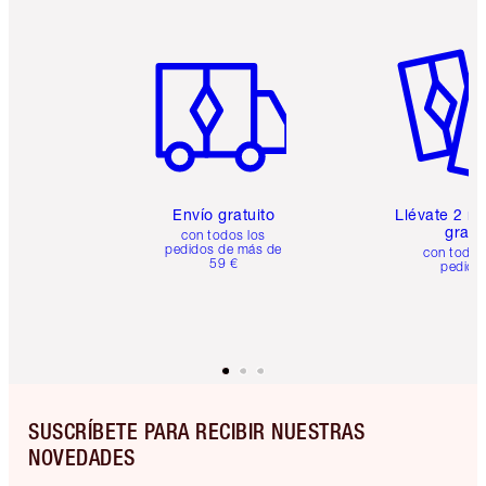
Artículo 1 de 6
Artículo
Envío gratuito
Llévate 2 m
gratis
con todos los
pedidos de más de
con todos
59 €
pedido
SUSCRÍBETE PARA RECIBIR NUESTRAS
NOVEDADES