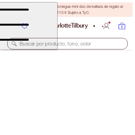
¡ÚLTIMA OPORTUNIDAD! Consigue mini dúo de belleza de regalo al
gastar 110 € Sujeto a TyC.
Buscar por producto, tono, color
K.I.S.S.I.N.G
ROSY SEDUCTION
40,00 €
(
114,29 €
/
10
g
)