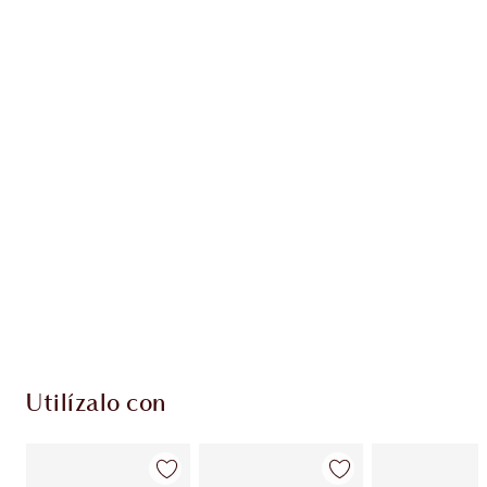
Gana 40 monedas de fidelización
Más información
PRODUCTOS EXCLUSIVOS DE CHARLOTTE TILBURY
Club de fidelidad Charlotte’s Darlings. Gana
monedas de fidelización cada vez que
compres!
Envío estándar con compras de 59,00 €
Elige 2 muestras gratis al finalizar la compra
Utilízalo con