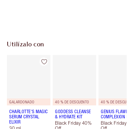
compres!
Envío estándar con compras de 59,00 €
Elige 2 muestras gratis al finalizar la compra
Utilízalo con
GALARDONADO
40 % DE DESCUENTO
40 % DE DESCUE
CHARLOTTE'S MAGIC
GODDESS CLEANSE
GENIUS FLAWL
SERUM CRYSTAL
& HYDRATE KIT
COMPLEXION K
ELIXIR
Black Friday 40%
Black Friday
30 ml
Off
Off