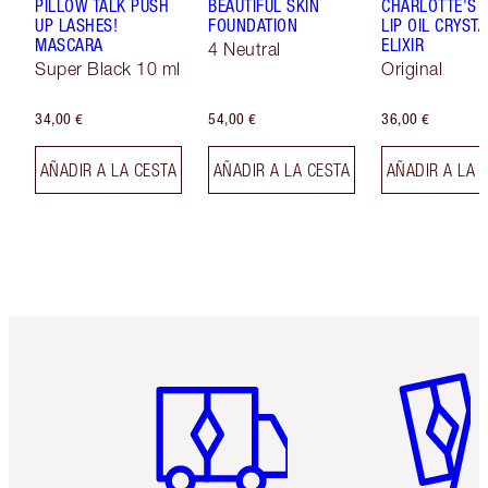
PILLOW TALK PUSH
BEAUTIFUL SKIN
CHARLOTTE'S 
UP LASHES!
FOUNDATION
LIP OIL CRYSTA
MASCARA
ELIXIR
4 Neutral
Super Black 10 ml
Original
34,00 €
54,00 €
36,00 €
AÑADIR A LA CESTA
AÑADIR A LA CESTA
AÑADIR A LA 
Artículo 1 de 6
Artículo