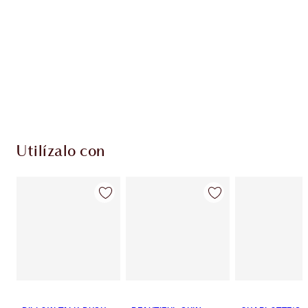
PRODUCTOS EXCLUSIVOS DE CHARLOTTE TILBURY
Club de fidelidad Charlotte’s Darlings. Gana
monedas de fidelización cada vez que
compres!
Envío estándar con compras de 59,00 €
Elige 2 muestras gratis al finalizar la compra
Utilízalo con