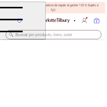
Consigue una brocha bronceadora de regalo al gastar 120 € Sujeto a
TyC.
Buscar por producto, tono, color
¡30 % DE DESCUENTO!
LIMITED EDITION MATTE REVOLUTION
ONLY MUSE
40,00 €