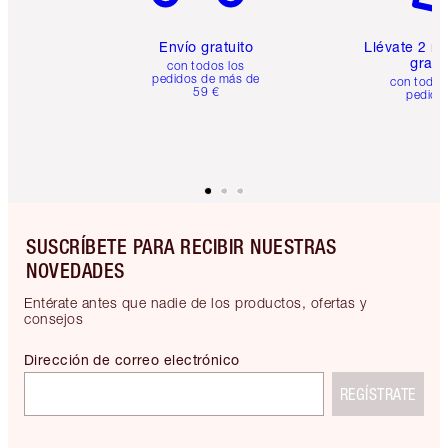
Envío gratuito
Llévate 2 m
gratis
con todos los
pedidos de más de
con todos
59 €
pedido
SUSCRÍBETE PARA RECIBIR NUESTRAS
NOVEDADES
Entérate antes que nadie de los productos, ofertas y
consejos
Dirección de correo electrónico
REGÍSTRATE