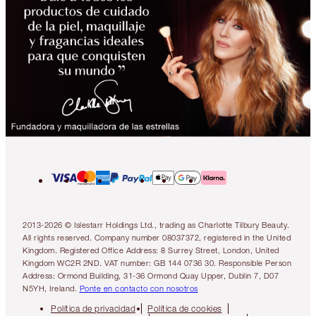
2013-2026 © Islestarr Holdings Ltd., trading as Charlotte Tilbury Beauty.
All rights reserved. Company number 08037372, registered in the United
Kingdom. Registered Office Address: 8 Surrey Street, London, United
Kingdom WC2R 2ND. VAT number: GB 144 0736 30. Responsible Person
Address: Ormond Building, 31-36 Ormond Quay Upper, Dublin 7, D07
N5YH, Ireland.
Ponte en contacto con nosotros
Política de privacidad
Política de cookies