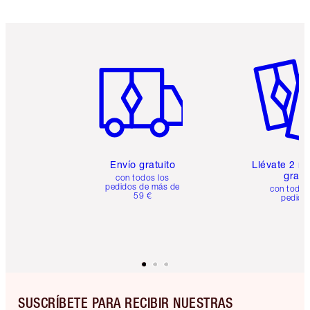
Artículo 1 de 6
Artículo
Envío gratuito
Llévate 2 m
gratis
con todos los
pedidos de más de
con todos
59 €
pedido
SUSCRÍBETE PARA RECIBIR NUESTRAS