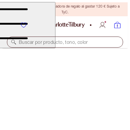
Consigue una brocha bronceadora de regalo al gastar 120 € Sujeto a
TyC.
Buscar por producto, tono, color
HOT LIPS 2 TOTE BAG
THE TIMELESS LEOPARD IN MODERN RED
31,00 €